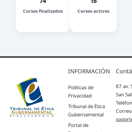
74
16
Cursos finalizados
Cursos activos
INFORMACIÓN
Contá
87 av. 
Políticas de
San Sa
Privacidad
Teléfo
Tribunal de Ética
Correo 
Gubernamental
soport
Portal de