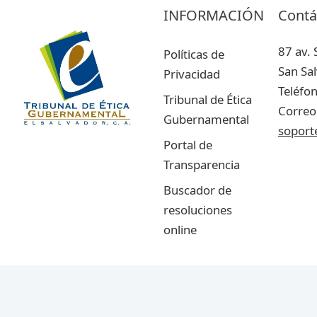
INFORMACIÓN
Contá
87 av. 
Políticas de
San Sa
Privacidad
Teléfo
Tribunal de Ética
Correo 
Gubernamental
soport
Portal de
Transparencia
Buscador de
resoluciones
online